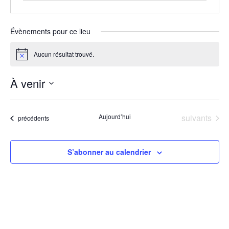
Évènements pour ce lieu
Aucun résultat trouvé.
Notice
À venir
Sélectionnez
une
date.
Évènements
Aujourd’hui
suivants
Évènements
précédents
S’abonner au calendrier