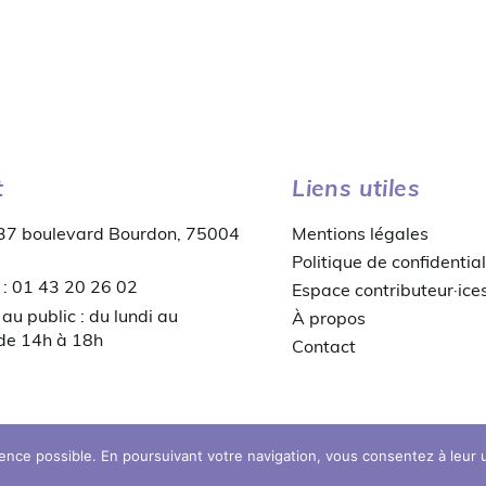
t
Liens utiles
 37 boulevard Bourdon, 75004
Mentions légales
Politique de confidential
 : 01 43 20 26 02
Espace contributeur·ice
au public : du lundi au
À propos
 de 14h à 18h
Contact
© copyright 2026 MDB
ience possible. En poursuivant votre navigation, vous consentez à leur ut