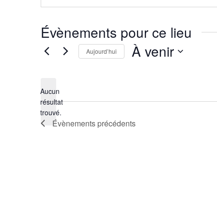
Évènements pour ce lieu
À venir
Aujourd’hui
Sélectionnez
une
date.
Aucun
résultat
Notice
trouvé.
Évènements
précédents