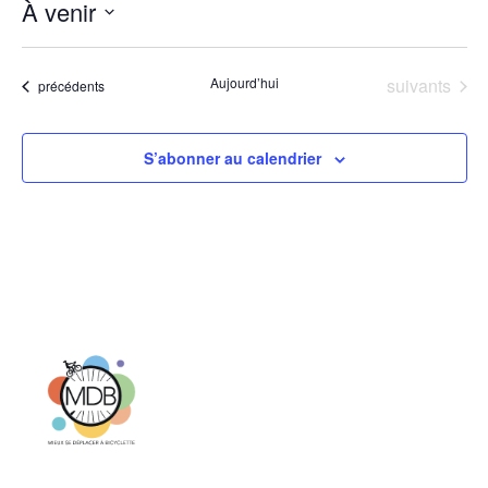
À venir
Sélectionnez
une
date.
Évènements
Aujourd’hui
suivants
Évènements
précédents
S’abonner au calendrier