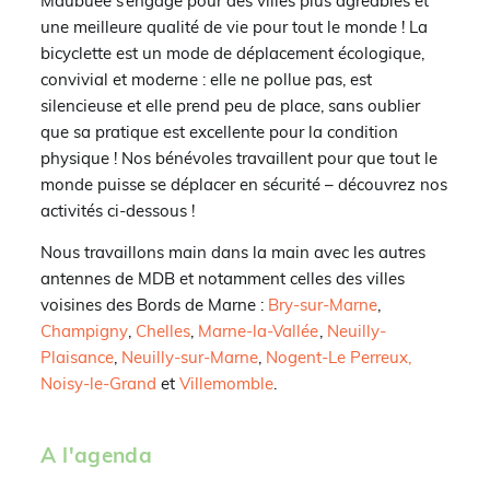
Maubuée s’engage pour des villes plus agréables et
une meilleure qualité de vie pour tout le monde ! La
bicyclette est un mode de déplacement écologique,
convivial et moderne : elle ne pollue pas, est
silencieuse et elle prend peu de place, sans oublier
que sa pratique est excellente pour la condition
physique ! Nos bénévoles travaillent pour que tout le
monde puisse se déplacer en sécurité – découvrez nos
activités ci-dessous !
Nous travaillons main dans la main avec les autres
antennes de MDB et notamment celles des villes
voisines des Bords de Marne :
Bry-sur-Marne
,
Champigny
,
Chelles
,
Marne-la-Vallée
,
Neuilly-
Plaisance
,
Neuilly-sur-Marne
,
Nogent-Le Perreux,
Noisy-le-Grand
et
Villemomble
.
A l'agenda