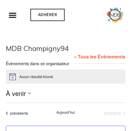
ADHÉRER
MDB Champigny94
« Tous les Évènements
Évènements dans ce organisateur
Aucun résultat trouvé.
Notice
À venir
Sélectionnez
une
date.
Évènements
Aujourd’hui
suivants
Évènements
précédents