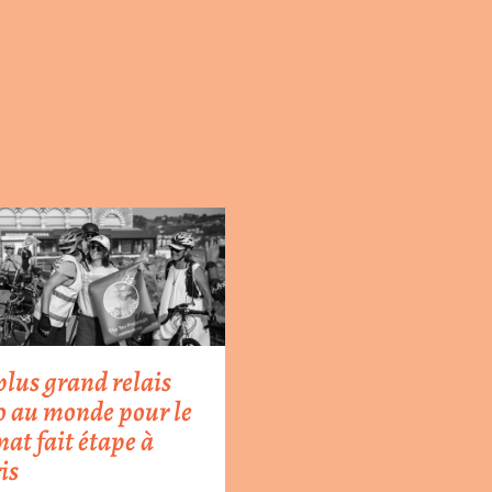
plus grand relais
o au monde pour le
mat fait étape à
is