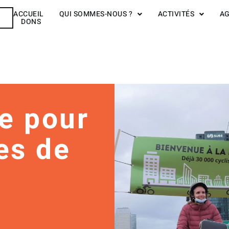
ACCUEIL
QUI SOMMES-NOUS ?
ACTIVITÉS
A
R
DONS
e pour
tes de