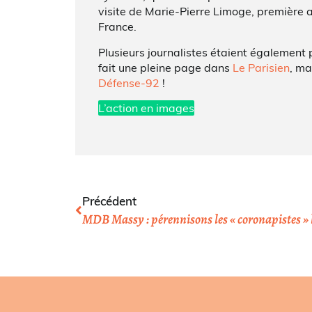
visite de Marie-Pierre Limoge, première a
France.
Plusieurs journalistes étaient également
fait une pleine page dans
Le Parisien
, ma
Défense-92
!
L’action en images
Précédent
MDB Massy : pérennisons les « coronapistes » l