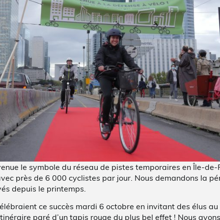
venue le symbole du réseau de pistes temporaires en Île-de-F
 avec près de 6 000 cyclistes par jour. Nous demandons la pé
yés depuis le printemps.
ébraient ce succès mardi 6 octobre en invitant des élus a
 itinéraire paré d’un tapis rouge du plus bel effet ! Nous avo