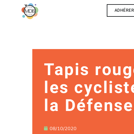
ADHÉRE
Tapis roug
les cyclis
la Défense
08/10/2020