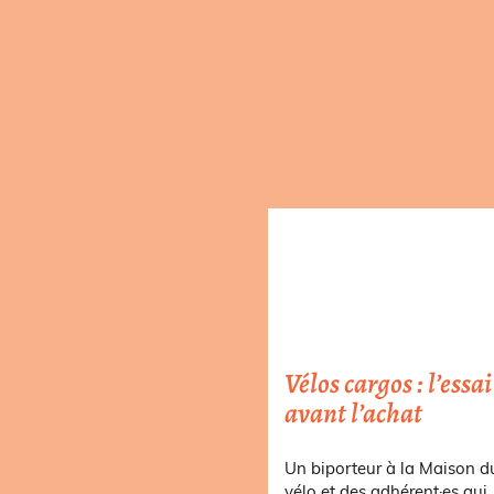
Vélos cargos : l’essai
avant l’achat
Un biporteur à la Maison d
vélo et des adhérent·es qui