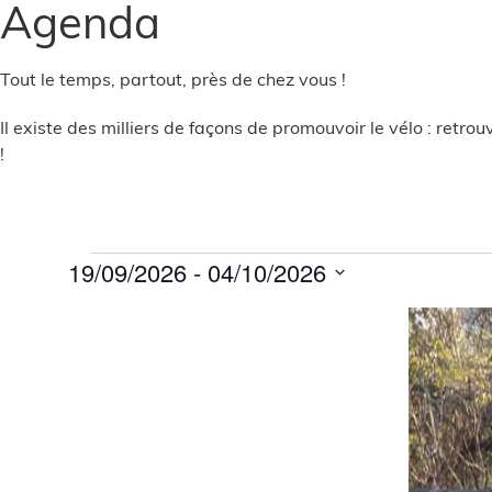
Agenda
Tout le temps, partout, près de chez vous !
Il existe des milliers de façons de promouvoir le vélo : retro
!
19/09/2026
 - 
04/10/2026
Sélectionnez
la
List
date
of
events
in