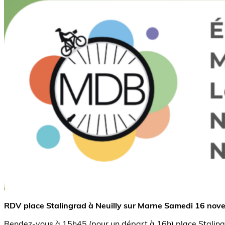
RDV place Stalingrad à Neuilly sur Marne Samedi 16 no
Rendez-vous à 15h45 (pour un départ à 16h) place Stalingrad