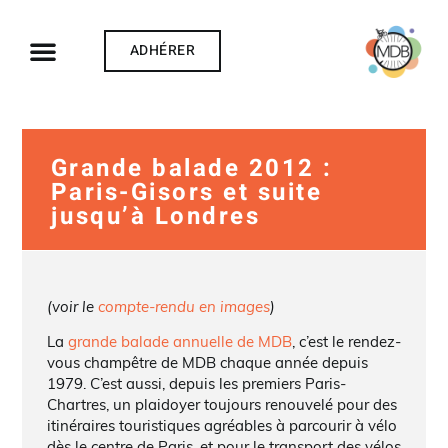
ADHÉRER
Grande balade 2012 :
Paris-Gisors et suite
jusqu’à Londres
(voir le
compte-rendu en images
)
La
grande balade annuelle de MDB
, c’est le rendez-
vous champêtre de MDB chaque année depuis
1979. C’est aussi, depuis les premiers Paris-
Chartres, un plaidoyer toujours renouvelé pour des
itinéraires touristiques agréables à parcourir à vélo
dès le centre de Paris, et pour le transport des vélos