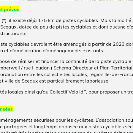
nt prévus
 (*), il existe déjà 175 km de pistes cyclables. Mais la moitié
 Sceaux, dotée de peu de pistes cyclables et dont aucune d’e
structurants.
iste cyclables devraient être aménagés à partir de 2023 do
on et d’amélioration d’aménagements existants.
posé de réaliser et financer la continuité de la piste cyclable
mberwell / rue Houdan ( Schéma Directeur et Plan Territorial
rdination entre les collectivités locales, région Ile-de-Fra
t ville de Sceaux est particulièrement laborieuse.
tés locales ainsi qu’au Collectif Vélo IdF, pour proposer un t
risées
ménagements sécurisés pour les cyclistes. L’association sou
rue partagées et longtemps opposée aux pistes cyclables sécu
 collectivités locales et les associations de cyclistes doit pe