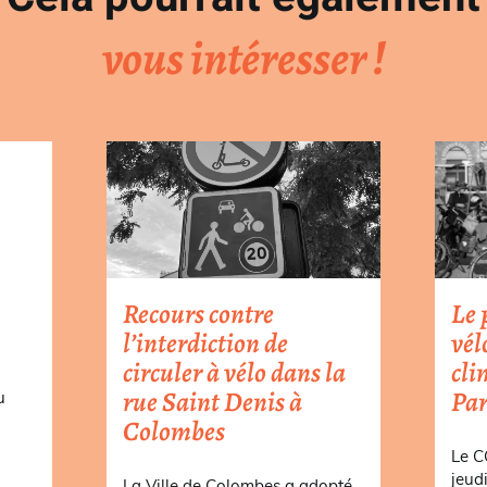
vous intéresser !
Recours contre
Le 
l’interdiction de
vél
circuler à vélo dans la
cli
rue Saint Denis à
Par
u
Colombes
a
Le C
jeud
La Ville de Colombes a adopté,