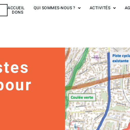
ACCUEIL
QUI SOMMES-NOUS ?
ACTIVITÉS
A
R
DONS
stes
pour