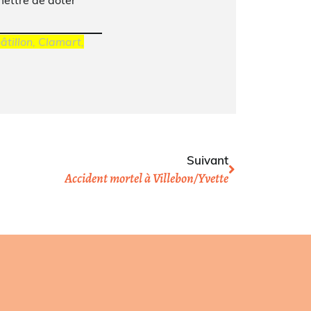
âtillon, Clamart,
Suivant
Accident mortel à Villebon/Yvette