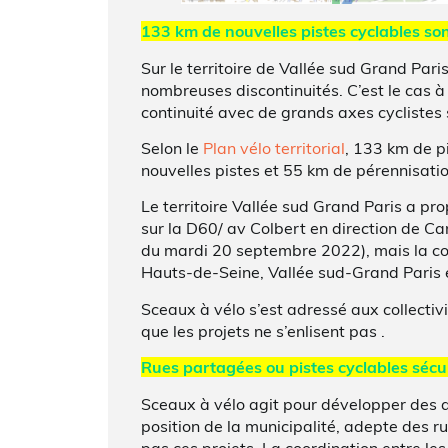
133 km de nouvelles pistes cyclables so
Sur le territoire de Vallée sud Grand Paris
nombreuses discontinuités. C’est le cas à
continuité avec de grands axes cyclistes 
Selon le
Plan vélo territorial
, 133 km de p
nouvelles pistes et 55 km de pérennisati
Le territoire Vallée sud Grand Paris a pro
sur la D60/ av Colbert en direction de Ca
du mardi 20 septembre 2022), mais la coo
Hauts-de-Seine, Vallée sud-Grand Paris e
Sceaux à vélo s’est adressé aux collectivi
que les projets ne s’enlisent pas .
Rues partagées ou pistes cyclables sécu
Sceaux à vélo agit pour développer des a
position de la municipalité, adepte des 
pas ces projets. La coordination entre les