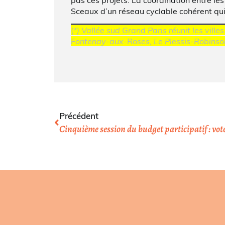
Sceaux d’un réseau cyclable cohérent qui
(
*) Vallée sud Grand Paris réunit les vil
Fontenay-aux-Roses, Le Plessis-Robinso
Précédent
Cinquième session du budget participatif : votez