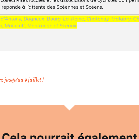
 réponde à l’attente des Scéennes et Scéens.
les d’Antony, Bagneux, Bourg-La-Reine, Châtenay-Malabry, Ch
n, Malakoff, Montrouge et Sceaux
 jusqu’au 9 juillet !
Cela pourrait également