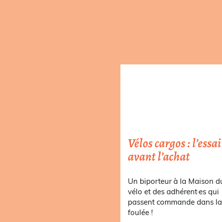
Vélos cargos : l’essai
avant l’achat
Un biporteur à la Maison d
vélo et des adhérent·es qui
passent commande dans l
foulée !