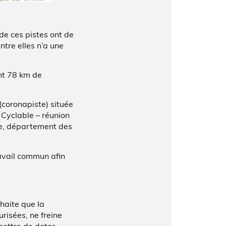
 de ces pistes ont de
ntre elles n’a une
nt 78 km de
 (coronapiste) située
 Cyclable – réunion
nce, département des
ravail commun afin
haite que la
risées, ne freine
rmettre de doter