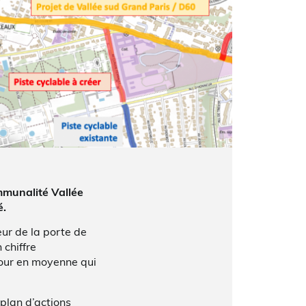
communalité Vallée
é.
eur de la porte de
 chiffre
jour en moyenne qui
 plan d’actions