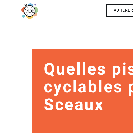
ADHÉRE
Quelles pi
cyclables 
Sceaux