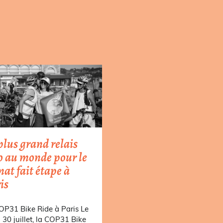
plus grand relais
o au monde pour le
mat fait étape à
is
OP31 Bike Ride à Paris Le
i 30 juillet, la COP31 Bike