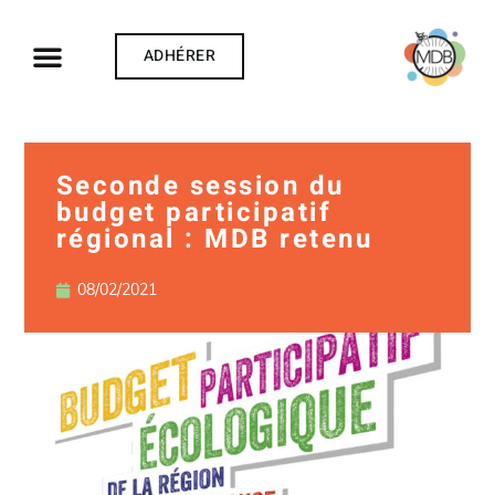
ADHÉRER
Seconde session du
budget participatif
régional : MDB retenu
08/02/2021