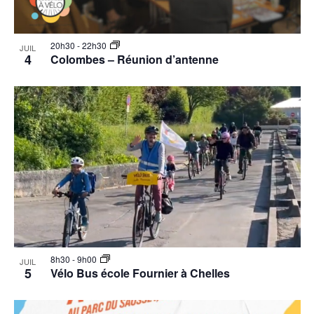
20h30
-
22h30
JUIL
4
Colombes – Réunion d’antenne
8h30
-
9h00
JUIL
5
Vélo Bus école Fournier à Chelles