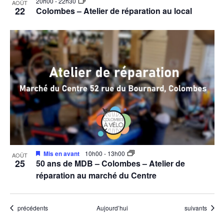
20h00
-
22h30
AOÛT
22
Colombes – Atelier de réparation au local
Mis en avant
10h00
-
13h00
AOÛT
25
50 ans de MDB – Colombes – Atelier de
réparation au marché du Centre
Évènements
Évènements
précédents
Aujourd’hui
suivants